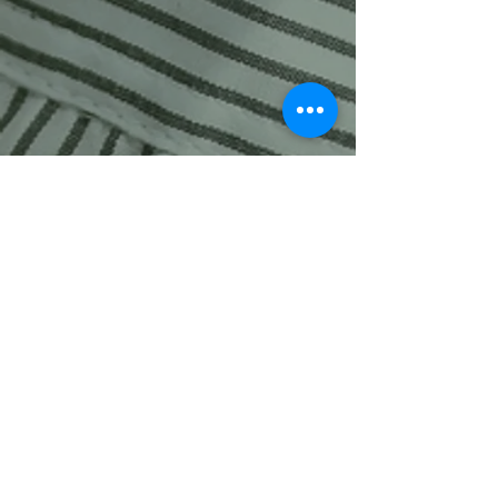
BUCHUNGEN
tele:
042149935570
Email:
info@houseofkingsbarbershop.de
OUR ADDRESS
Konsul-Smidt-Straße 37